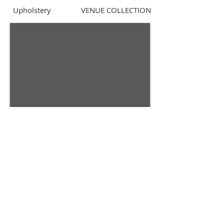
Upholstery
VENUE COLLECTION
© 2014 by QCONCEPT.CO.,LTD.
Q Concept Home เฟอร์นิเจอร์นำเข้าจาก
ต่างประเทศ
436, 1 st Floor, Pridi Banomyong 20, Sukhumvit
71 Road,
Phra Khanong Nuea, Watthana, Bangkok 10110
Tel / Fax :
(66)2 005 2788
Mobile :
(66)86 325 0899