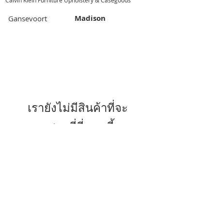
Calvin Klein Furniture Upholstery & Casegoods
Madison
Gansevoort
เรายังไม่มีสินค้าที่จะ
แสดงที่นี่ตอนนี้
© 2014 by QCONCEPT.CO.,LTD.
Q Concept Home เฟอร์นิเจอร์นำเข้าจาก
ต่างประเทศ
436, 1 st Floor, Pridi Banomyong 20, Sukhumvit
71 Road,
Phra Khanong Nuea, Watthana, Bangkok 10110
Tel / Fax :
(66)2 005 2788