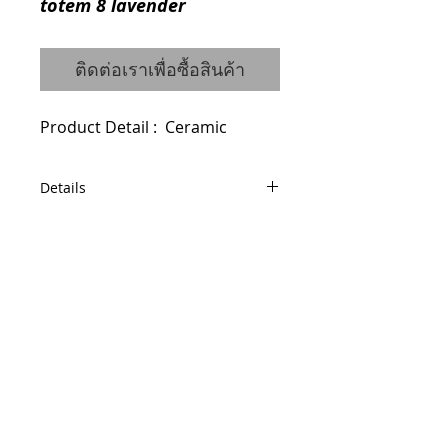
totem 8 lavender
ติดต่อเราเพื่อซื้อสินค้า
Product Detail :  Ceramic
Details
Code : 0910444007
Dimensions : W14 H49 cm.
© 2014 by QCONCEPT.CO.,LTD.
Q Concept Home เฟอร์นิเจอร์นำเข้าจาก
ต่างประเทศ
436, 1 st Floor, Pridi Banomyong 20, Sukhumvit
71 Road,
Phra Khanong Nuea, Watthana, Bangkok 10110
Tel / Fax :
(66)2 005 2788
Mobile :
(66)86 325 0899