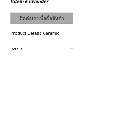
totem 6 lavender
ติดต่อเราเพื่อซื้อสินค้า
Product Detail :  Ceramic
Details
Code : 0910444008
Dimensions : W18 H48 cm.
© 2014 by QCONCEPT.CO.,LTD.
Q Concept Home เฟอร์นิเจอร์นำเข้าจาก
ต่างประเทศ
436, 1 st Floor, Pridi Banomyong 20, Sukhumvit
71 Road,
Phra Khanong Nuea, Watthana, Bangkok 10110
Tel / Fax :
(66)2 005 2788
Mobile :
(66)86 325 0899