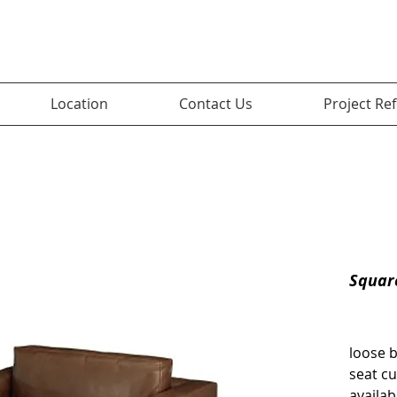
Location
Contact Us
Project Re
Squar
loose 
seat c
availab