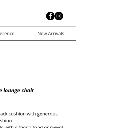
ference
New Arrivals
e lounge chair
back cushion with generous 
ushion
le with either a fixed or swivel 