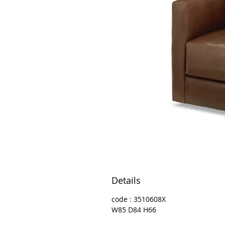
Details
code : 3510608X
W85 D84 H66