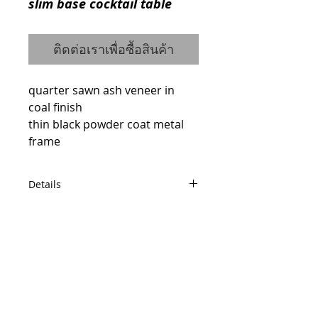
slim base cocktail table
ติดต่อเราเพื่อซื้อสินค้า
quarter sawn ash veneer in 
coal finish
thin black powder coat metal 
frame
Details
code : 0110112018
W139 D57 H38
© 2014 by QCONCEPT.CO.,LTD.
Q Concept Home เฟอร์นิเจอร์นำเข้าจาก
ต่างประเทศ
436, 1 st Floor, Pridi Banomyong 20, Sukhumvit
71 Road,