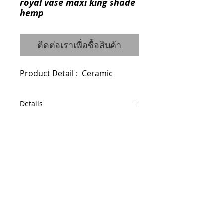
royal vase maxi king shade
hemp
ติดต่อเราเพื่อซื้อสินค้า
Product Detail :  Ceramic
Details
Code : 0910444010
Dimensions : W29 H52 cm.
© 2014 by QCONCEPT.CO.,LTD.
Q Concept Home เฟอร์นิเจอร์นำเข้าจาก
ต่างประเทศ
436, 1 st Floor, Pridi Banomyong 20, Sukhumvit
71 Road,
Phra Khanong Nuea, Watthana, Bangkok 10110
Tel / Fax :
(66)2 005 2788
Mobile :
(66)86 325 0899