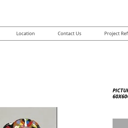
Location
Contact Us
Project Re
PICTU
60X6