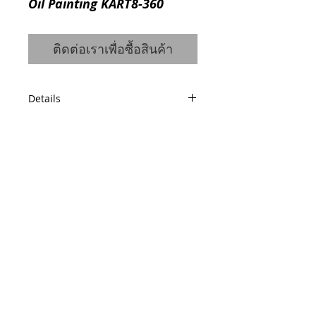
Oil Painting KART8-360
ติดต่อเราเพื่อซื้อสินค้า
Details
Product Detail : Oil Painting
Code : 1410449002
Dimensions : W100 H100 cm.
© 2014 by QCONCEPT.CO.,LTD.
Q Concept Home เฟอร์นิเจอร์นำเข้าจาก
ต่างประเทศ
436, 1 st Floor, Pridi Banomyong 20, Sukhumvit
71 Road,
Phra Khanong Nuea, Watthana, Bangkok 10110
Tel / Fax :
(66)2 005 2788
Mobile :
(66)86 325 0899