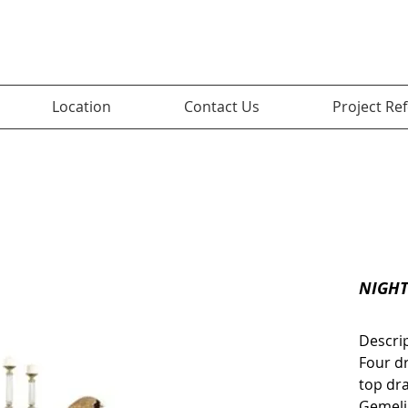
Location
Contact Us
Project Re
NIGHT
Descri
Four dr
top dr
Gemelin