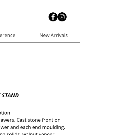
ference
New Arrivals
 STAND
ption
awers. Cast stone front on 
awer and each end moulding. 
a solids, walnut veneer.