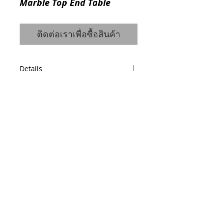
Marble Top End Table
ติดต่อเราเพื่อซื้อสินค้า
Details
W69 D57 H59
© 2014 by QCONCEPT.CO.,LTD.
Q Concept Home เฟอร์นิเจอร์นำเข้าจาก
ต่างประเทศ
436, 1 st Floor, Pridi Banomyong 20, Sukhumvit
71 Road,
Phra Khanong Nuea, Watthana, Bangkok 10110
Tel / Fax :
(66)2 005 2788
Mobile :
(66)86 325 0899