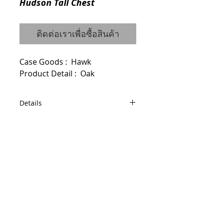
Hudson Tall Chest
ติดต่อเราเพื่อซื้อสินค้า
Case Goods :  Hawk
Product Detail :  Oak
Details
Code : 4825441X
Dimensions : W76 D50 H127
© 2014 by QCONCEPT.CO.,LTD.
Q Concept Home เฟอร์นิเจอร์นำเข้าจาก
ต่างประเทศ
436, 1 st Floor, Pridi Banomyong 20, Sukhumvit
71 Road,
Phra Khanong Nuea, Watthana, Bangkok 10110
Tel / Fax :
(66)2 005 2788
Mobile :
(66)86 325 0899