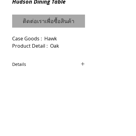
Hudson Dining Table
ติดต่อเราเพื่อซื้อสินค้า
Case Goods :  Hawk
Product Detail :  Oak
Details
Code : 0120112003
Dimensions : W183(240) D94 H76
© 2014 by QCONCEPT.CO.,LTD.
Q Concept Home เฟอร์นิเจอร์นำเข้าจาก
ต่างประเทศ
436, 1 st Floor, Pridi Banomyong 20, Sukhumvit
71 Road,
Phra Khanong Nuea, Watthana, Bangkok 10110
Tel / Fax :
(66)2 005 2788
Mobile :
(66)86 325 0899