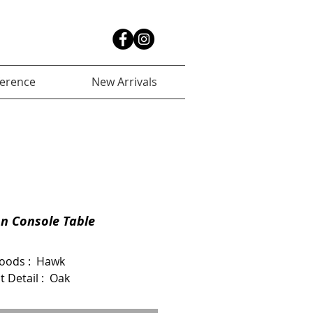
ference
New Arrivals
n Console Table
oods :  Hawk
 Detail :  Oak