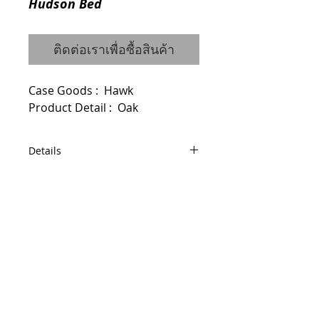
Hudson Bed
ติดต่อเราเพื่อซื้อสินค้า
Case Goods :  Hawk
Product Detail :  Oak
Details
Code : 0120114006 (King)
0120114005 (Queen)
0120114019 (Twin)
Dimensions :
© 2014 by QCONCEPT.CO.,LTD.
King W203 D217 H110
Q Concept Home เฟอร์นิเจอร์นำเข้าจาก
Queen W163 D217 H110
ต่างประเทศ
Twin W115 D215 H110
436, 1 st Floor, Pridi Banomyong 20, Sukhumvit
71 Road,
Phra Khanong Nuea, Watthana, Bangkok 10110
Tel / Fax :
(66)2 005 2788
Mobile :
(66)86 325 0899