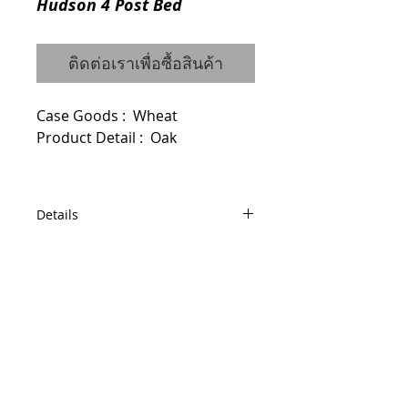
Hudson 4 Post Bed
ติดต่อเราเพื่อซื้อสินค้า
Case Goods :  Wheat
Product Detail :  Oak
Details
Code : 0120114002 (King)
0120114011 (Queen)
Dimensions :
King W208 D219 H213
© 2014 by QCONCEPT.CO.,LTD.
Queen W163 D219 H213
Q Concept Home เฟอร์นิเจอร์นำเข้าจาก
ต่างประเทศ
436, 1 st Floor, Pridi Banomyong 20, Sukhumvit
71 Road,
Phra Khanong Nuea, Watthana, Bangkok 10110