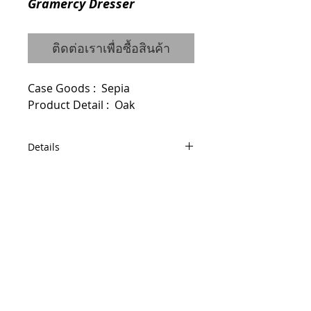
Gramercy Dresser
ติดต่อเราเพื่อซื้อสินค้า
Case Goods :  Sepia
Product Detail :  Oak
Details
Code : 55825338X
Dimensions : W183.5 D51 H68.5
© 2014 by QCONCEPT.CO.,LTD.
Q Concept Home เฟอร์นิเจอร์นำเข้าจาก
ต่างประเทศ
436, 1 st Floor, Pridi Banomyong 20, Sukhumvit
71 Road,
Phra Khanong Nuea, Watthana, Bangkok 10110
Tel / Fax :
(66)2 005 2788
Mobile :
(66)86 325 0899