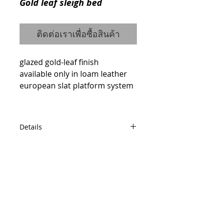
Gold leaf sleigh bed
ติดต่อเราเพื่อซื้อสินค้า
glazed gold-leaf finish 
available only in loam leather
european slat platform system 
Details
code : 10526152C
queen W161 D250 H103
code : 10527153C
© 2014 by QCONCEPT.CO.,LTD.
king W202 D250 H103
Q Concept Home เฟอร์นิเจอร์นำเข้าจาก
ต่างประเทศ
436, 1 st Floor, Pridi Banomyong 20, Sukhumvit
71 Road,