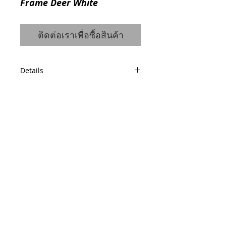
Frame Deer White
ติดต่อเราเพื่อซื้อสินค้า
Details
Code: 0710444002
Material: polyresin, glass
Size: 0,25 x 0,255 x 0,06 m
Weight: 0.88 kg
© 2014 by QCONCEPT.CO.,LTD.
Q Concept Home เฟอร์นิเจอร์นำเข้าจาก
ต่างประเทศ
436, 1 st Floor, Pridi Banomyong 20, Sukhumvit
71 Road,
Phra Khanong Nuea, Watthana, Bangkok 10110
Tel / Fax :
(66)2 005 2788
Mobile :
(66)86 325 0899