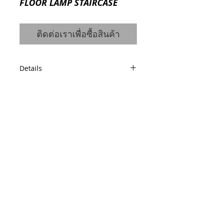
FLOOR LAMP STAIRCASE
ติดต่อเราเพื่อซื้อสินค้า
Details
Code: 0710332005
© 2014 by QCONCEPT.CO.,LTD.
Q Concept Home เฟอร์นิเจอร์นำเข้าจาก
ต่างประเทศ
436, 1 st Floor, Pridi Banomyong 20, Sukhumvit
71 Road,
Phra Khanong Nuea, Watthana, Bangkok 10110
Tel / Fax :
(66)2 005 2788
Mobile :
(66)86 325 0899