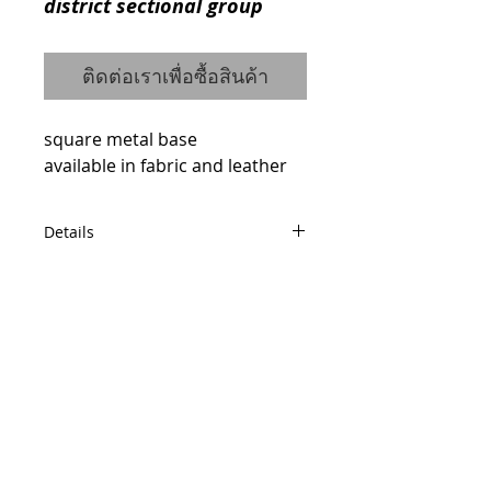
district sectional group
ติดต่อเราเพื่อซื้อสินค้า
square metal base
available in fabric and leather 
Details
code : 3530101X
sofa W219 D85 H89
code : 3540103X
corner unit W85 D85 H89
© 2014 by QCONCEPT.CO.,LTD.
Q Concept Home เฟอร์นิเจอร์นำเข้าจาก
code : 3512104X
ต่างประเทศ
armless chair W65 D85 H89
436, 1 st Floor, Pridi Banomyong 20, Sukhumvit
71 Road,
Phra Khanong Nuea, Watthana, Bangkok 10110
code : 3522105X
Tel / Fax :
(66)2 005 2788
one arm loveseat W145 D85 H89
Mobile :
(66)86 325 0899