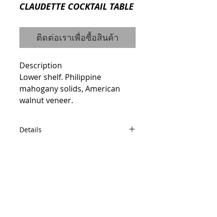
CLAUDETTE COCKTAIL TABLE
ติดต่อเราเพื่อซื้อสินค้า
Description
Lower shelf. Philippine 
mahogany solids, American 
walnut veneer.
Details
ITEM #3301-40
Dimensions
Width: 44" Height: 22.13" Depth:
© 2014 by QCONCEPT.CO.,LTD.
44"
Q Concept Home เฟอร์นิเจอร์นำเข้าจาก
ต่างประเทศ
Features
436, 1 st Floor, Pridi Banomyong 20, Sukhumvit