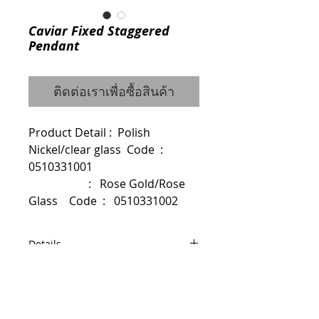
Caviar Fixed Staggered
Pendant
ติดต่อเราเพื่อซื้อสินค้า
Product Detail :  Polish 
Nickel/clear glass  Code  :   
0510331001
                     :   Rose Gold/Rose 
Glass    Code  :   0510331002
Details
Dimensions : W90 D47.5 H101.3
Glass Globe Dia 25 cm.
© 2014 by QCONCEPT.CO.,LTD.