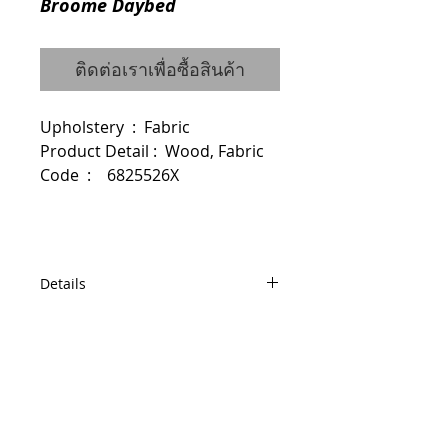
Broome Daybed
ติดต่อเราเพื่อซื้อสินค้า
Upholstery  :  Fabric
Product Detail :  Wood, Fabric
Code  :    6825526X
Details
Dimensions : W87.5 D204 H82
© 2014 by QCONCEPT.CO.,LTD.
Q Concept Home เฟอร์นิเจอร์นำเข้าจาก
ต่างประเทศ