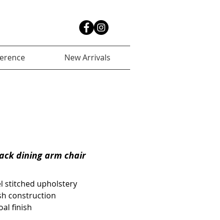
ference
New Arrivals
ack dining arm chair
l stitched upholstery
sh construction
oal finish