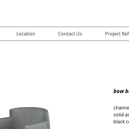
Location
Contact Us
Project Re
bow b
channe
solid a
black c