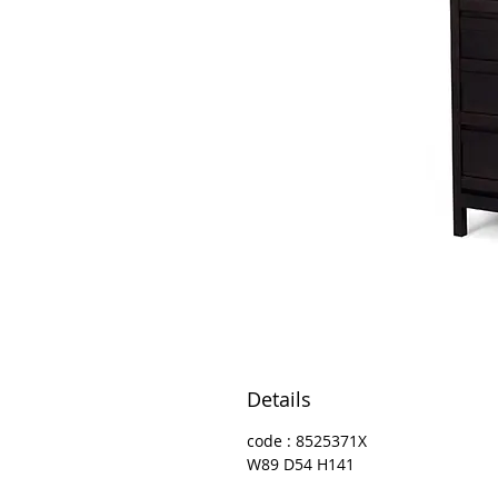
Details
code : 8525371X
W89 D54 H141