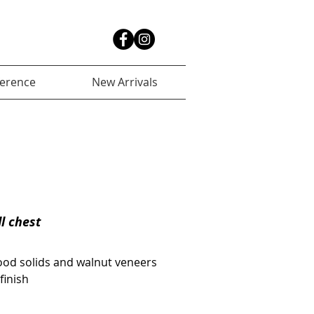
ference
New Arrivals
ll chest
od solids and walnut veneers
finish 