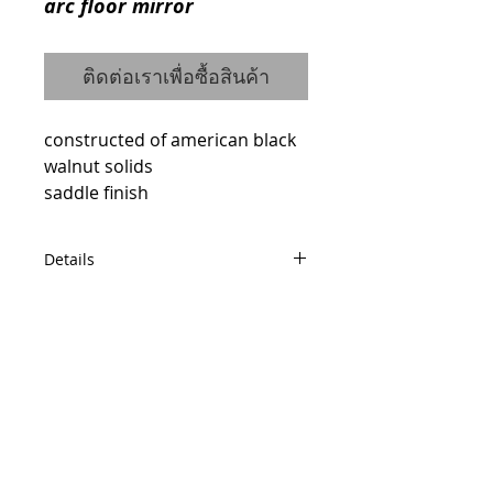
arc floor mirror
ติดต่อเราเพื่อซื้อสินค้า
constructed of american black 
walnut solids 
saddle finish
Details
code : 20565406X
W79 D6 H196
© 2014 by QCONCEPT.CO.,LTD.
Q Concept Home เฟอร์นิเจอร์นำเข้าจาก
ต่างประเทศ
436, 1 st Floor, Pridi Banomyong 20, Sukhumvit
71 Road,
Phra Khanong Nuea, Watthana, Bangkok 10110