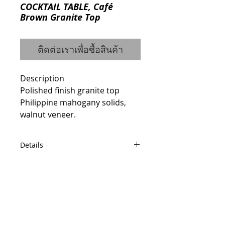
COCKTAIL TABLE, Café
Brown Granite Top
ติดต่อเราเพื่อซื้อสินค้า
Description
Polished finish granite top 
Philippine mahogany solids, 
walnut veneer.
Details
ITEM #7600-40B / 7600-40S1
Dimensions
Width: 48" Height: 20.25" Depth:
© 2014 by QCONCEPT.CO.,LTD.
48"
Q Concept Home เฟอร์นิเจอร์นำเข้าจาก
ต่างประเทศ